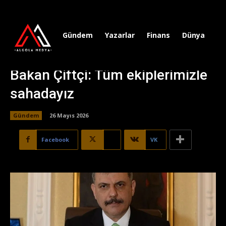
Gündem
Yazarlar
Finans
Dünya
Sp
Bakan Çiftçi: Tüm ekiplerimizle
sahadayız
Gündem
26 Mayıs 2026
Facebook
X
VK