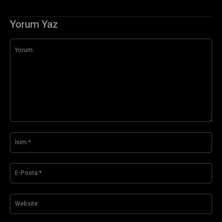
Yorum Yaz
Yorum:
İsi
E-
Pos
Web