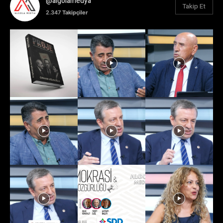
@algolamedya
Takip Et
2.347
Takipçiler