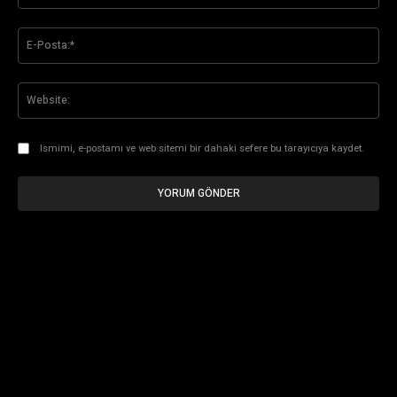
E-
Pos
Web
Ismimi, e-postamı ve web sitemi bir dahaki sefere bu tarayıcıya kaydet.