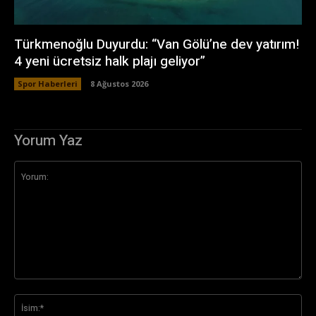
Türkmenoğlu Duyurdu: “Van Gölü’ne dev yatırım!
4 yeni ücretsiz halk plajı geliyor”
Spor Haberleri
8 Ağustos 2026
Yorum Yaz
Yorum:
İsi