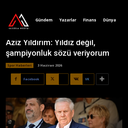
Gündem
Yazarlar
Finans
Dünya
Sp
Aziz Yıldırım: Yıldız değil,
şampiyonluk sözü veriyorum
Spor Haberleri
3 Haziran 2026
Facebook
X
VK