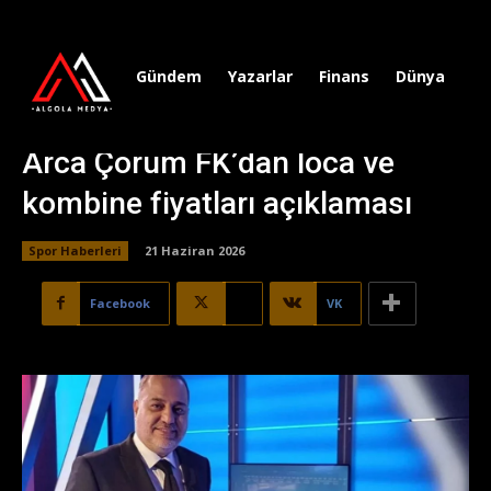
Gündem
Yazarlar
Finans
Dünya
Sp
Arca Çorum FK’dan loca ve
kombine fiyatları açıklaması
Spor Haberleri
21 Haziran 2026
Facebook
X
VK