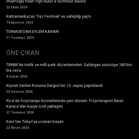
İmamoğlu’ndan Yiğit Bulut’a tazminat davası
25 Ekim 2024
Kahramankazan ’Yaz Festivali’ ev sahipliği yaptı
19 Ağustos 2024
TÜRMOB’DAN EYLEM KARARI
31 Temmuz 2024
ÖNE ÇIKAN
TBMM’de trafik ve milli park düzenlemeleri: Saldırgan sürücüye 180 bin
lira ceza
8 Şubat 2026
Kişisel Verileri Koruma Dergisi’nin 15. sayısı yayımlandı
30 Haziran 2026
Rize’de fizyoterapi hizmetlerinde yeni dönem: Fizyoterapist Berat
Karaca’dan kişiye özel yaklaşım
21 Temmuz 2026
Kars’tan Tokyo’ya uzanan başarı
22 Nisan 2026