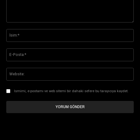
Yorum:
İsi
E-
Pos
Web
Ismimi, e-postamı ve web sitemi bir dahaki sefere bu tarayıcıya kaydet.