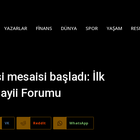
YAZARLAR
FINANS
DÜNYA
SPOR
YAŞAM
RES
 mesaisi başladı: İlk
ayii Forumu
VK
ReddIt
WhatsApp