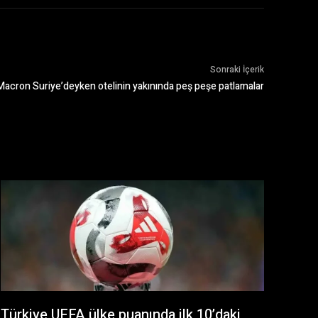
Sonraki İçerik
Macron Suriye’deyken otelinin yakınında peş peşe patlamalar
Türkiye UEFA ülke puanında ilk 10’daki