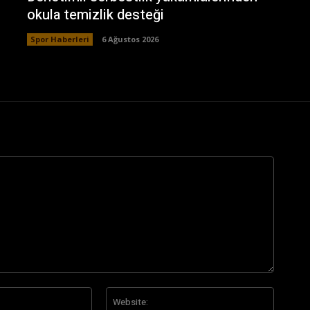
okula temizlik desteği
Spor Haberleri
6 Ağustos 2026
E-
Website
Posta:*