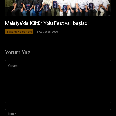
Malatya’da Kültür Yolu Festivali başladı
Yaşam Haberleri
8 Ağustos 2026
Yorum Yaz
Yorum:
İsi