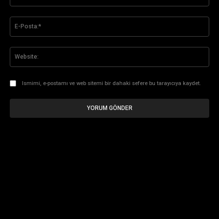
E-
Pos
Web
Ismimi, e-postamı ve web sitemi bir dahaki sefere bu tarayıcıya kaydet.