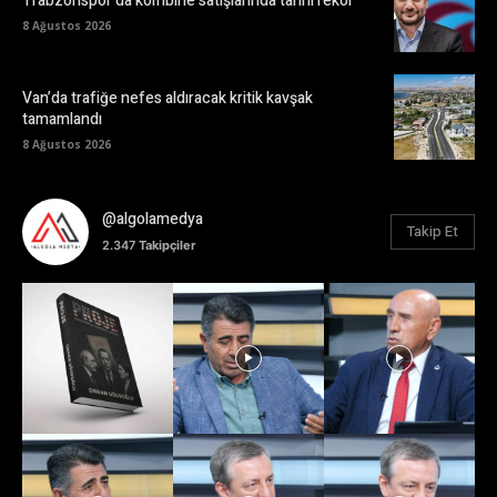
Trabzonspor’da kombine satışlarında tarihi rekor
8 Ağustos 2026
Van’da trafiğe nefes aldıracak kritik kavşak
tamamlandı
8 Ağustos 2026
@algolamedya
Takip Et
2.347
Takipçiler