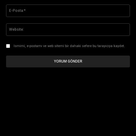
E-
Pos
Web
Ismimi, e-postamı ve web sitemi bir dahaki sefere bu tarayıcıya kaydet.