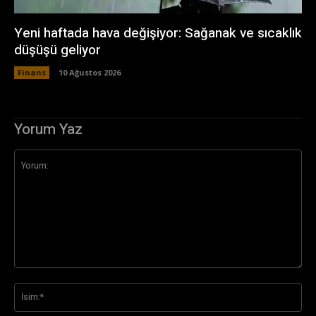
Yeni haftada hava değişiyor: Sağanak ve sıcaklık
düşüşü geliyor
Finans
10 Ağustos 2026
Yorum Yaz
Yorum:
İsi