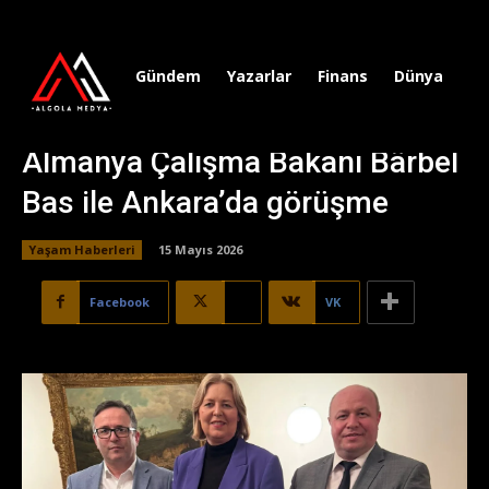
Gündem
Yazarlar
Finans
Dünya
Sp
Almanya Çalışma Bakanı Bärbel
Bas ile Ankara’da görüşme
Yaşam Haberleri
15 Mayıs 2026
Facebook
X
VK