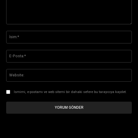
Yorum:
İsi
E-
Pos
Web
Ismimi, e-postamı ve web sitemi bir dahaki sefere bu tarayıcıya kaydet.