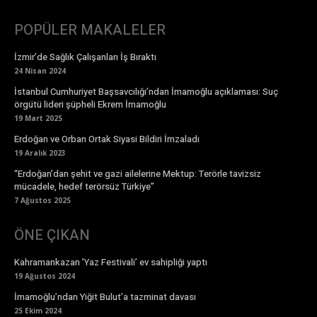
POPÜLER MAKALELER
İzmir’de Sağlık Çalışanları İş Bıraktı
24 Nisan 2024
İstanbul Cumhuriyet Başsavcılığı’ndan İmamoğlu açıklaması: Suç
örgütü lideri şüpheli Ekrem İmamoğlu
19 Mart 2025
Erdoğan ve Orban Ortak Siyasi Bildiri İmzaladı
19 Aralık 2023
“Erdoğan’dan şehit ve gazi ailelerine Mektup: Terörle tavizsiz
mücadele, hedef terörsüz Türkiye”
7 Ağustos 2025
ÖNE ÇIKAN
Kahramankazan ’Yaz Festivali’ ev sahipliği yaptı
19 Ağustos 2024
İmamoğlu’ndan Yiğit Bulut’a tazminat davası
25 Ekim 2024