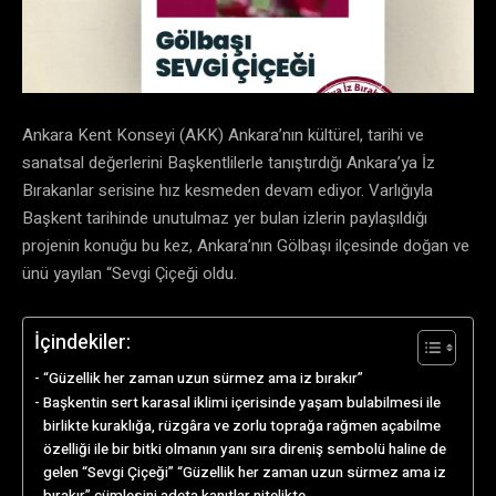
Ankara Kent Konseyi (AKK) Ankara’nın kültürel, tarihi ve
sanatsal değerlerini Başkentlilerle tanıştırdığı Ankara’ya İz
Bırakanlar serisine hız kesmeden devam ediyor. Varlığıyla
Başkent tarihinde unutulmaz yer bulan izlerin paylaşıldığı
projenin konuğu bu kez, Ankara’nın Gölbaşı ilçesinde doğan ve
ünü yayılan “Sevgi Çiçeği oldu.
İçindekiler:
“Güzellik her zaman uzun sürmez ama iz bırakır”
Başkentin sert karasal iklimi içerisinde yaşam bulabilmesi ile
birlikte kuraklığa, rüzgâra ve zorlu toprağa rağmen açabilme
özelliği ile bir bitki olmanın yanı sıra direniş sembolü haline de
gelen “Sevgi Çiçeği” “Güzellik her zaman uzun sürmez ama iz
bırakır” cümlesini adeta kanıtlar nitelikte.