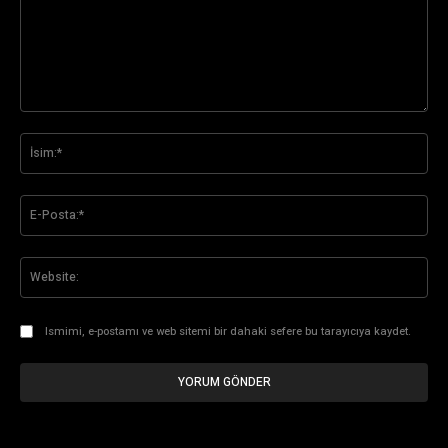
Yorum:
İsi
E-
Pos
Web
Ismimi, e-postamı ve web sitemi bir dahaki sefere bu tarayıcıya kaydet.