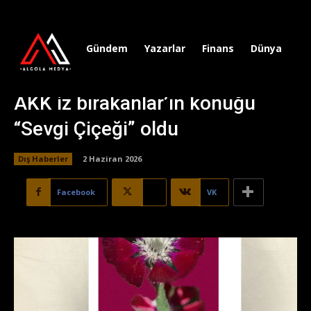
Gündem
Yazarlar
Finans
Dünya
Sp
AKK iz bırakanlar’ın konuğu
“Sevgi Çiçeği” oldu
Dış Haberler
2 Haziran 2026
Facebook
X
VK