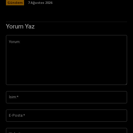
Gündem
7 Ağustos 2026
Yorum Yaz
Yorum:
İsi
E-
Pos
Web