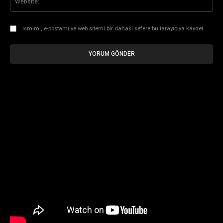
Ismimi, e-postamı ve web sitemi bir dahaki sefere bu tarayıcıya kaydet.