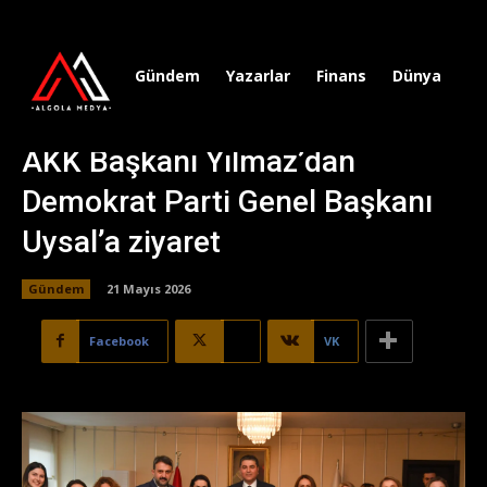
Gündem
Yazarlar
Finans
Dünya
Sp
AKK Başkanı Yılmaz’dan
Demokrat Parti Genel Başkanı
Uysal’a ziyaret
Gündem
21 Mayıs 2026
Facebook
X
VK