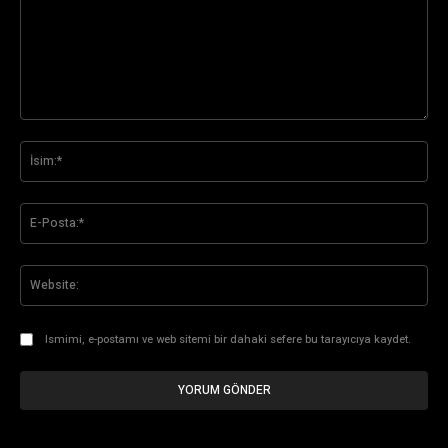
Yorum:
İsi
E-
Pos
Web
Ismimi, e-postamı ve web sitemi bir dahaki sefere bu tarayıcıya kaydet.