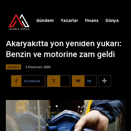
Gündem
Yazarlar
Finans
Dünya
Sp
Akaryakıtta yön yeniden yukarı:
Benzin ve motorine zam geldi
Finans
3 Haziran 2026
Facebook
X
VK