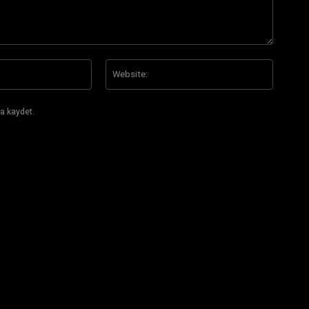
E-
Website
Posta:*
a kaydet.