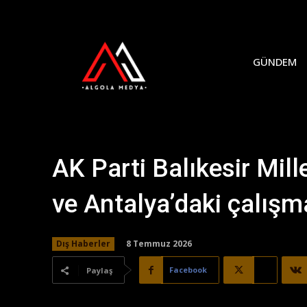
GÜNDEM
AK Parti Balıkesir Mill
ve Antalya’daki çalışm
8 Temmuz 2026
Dış Haberler
Facebook
X
Paylaş