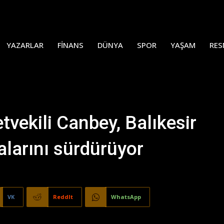
YAZARLAR
FINANS
DÜNYA
SPOR
YAŞAM
RES
etvekili Canbey, Balıkesir
alarını sürdürüyor
VK
ReddIt
WhatsApp