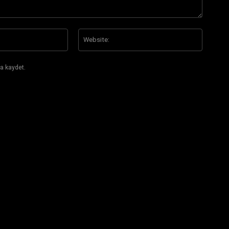
E-
Website
Posta:*
a kaydet.