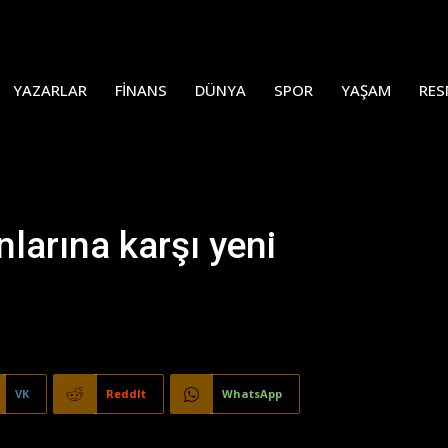
YAZARLAR
FINANS
DÜNYA
SPOR
YAŞAM
RES
larına karşı yeni
VK
ReddIt
WhatsApp