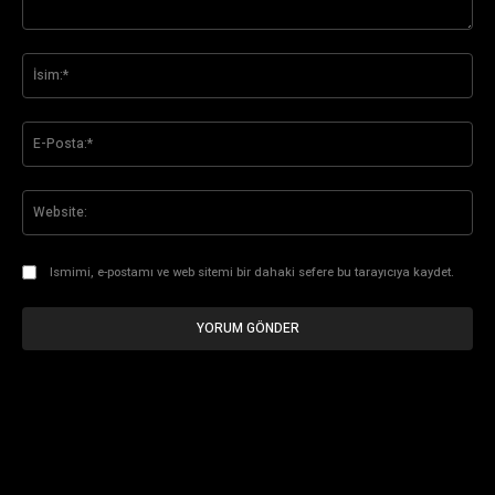
Yorum:
İsi
E-
Pos
Web
Ismimi, e-postamı ve web sitemi bir dahaki sefere bu tarayıcıya kaydet.