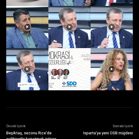
Önceki İçerik
Sonraki İçerik
Beşiktaş, sezonu Rize’de
Isparta’ya yeni OSB müjdesi
galibiyetle kapatmak istiyor