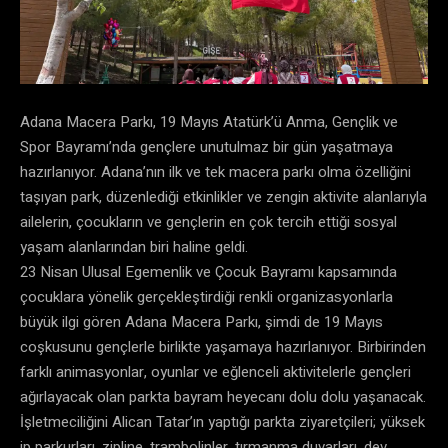
Adana Macera Parkı, 19 Mayıs Atatürk’ü Anma, Gençlik ve
Spor Bayramı’nda gençlere unutulmaz bir gün yaşatmaya
hazırlanıyor. Adana’nın ilk ve tek macera parkı olma özelliğini
taşıyan park, düzenlediği etkinlikler ve zengin aktivite alanlarıyla
ailelerin, çocukların ve gençlerin en çok tercih ettiği sosyal
yaşam alanlarından biri haline geldi.
23 Nisan Ulusal Egemenlik ve Çocuk Bayramı kapsamında
çocuklara yönelik gerçekleştirdiği renkli organizasyonlarla
büyük ilgi gören Adana Macera Parkı, şimdi de 19 Mayıs
coşkusunu gençlerle birlikte yaşamaya hazırlanıyor. Birbirinden
farklı animasyonlar, oyunlar ve eğlenceli aktivitelerle gençleri
ağırlayacak olan parkta bayram heyecanı dolu dolu yaşanacak.
İşletmeciliğini Alican Tatar’ın yaptığı parkta ziyaretçileri; yüksek
ip parkurları, zipline, trambolinler, tırmanma duvarları, dev