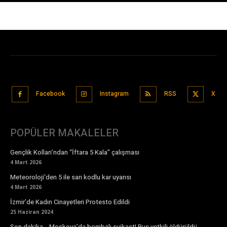
Facebook
Instagram
RSS
X
POPÜLER MAKALELER
Gençlik Kolları’ndan “İftara 5 Kala” çalışması
4 Mart 2026
Meteoroloji'den 5 ile sarı kodlu kar uyarısı
4 Mart 2026
İzmir’de Kadın Cinayetleri Protesto Edildi
25 Haziran 2024
Son dakika… Moskova’da bombalı suikast! Rus yetkili öldürüldü