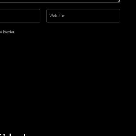
E-
Website
Posta:*
a kaydet.