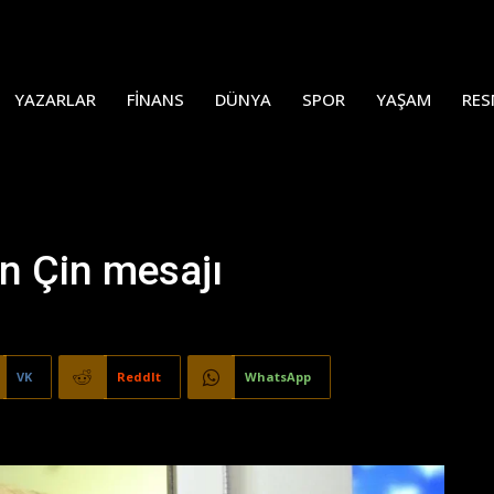
YAZARLAR
FINANS
DÜNYA
SPOR
YAŞAM
RES
n Çin mesajı
VK
ReddIt
WhatsApp