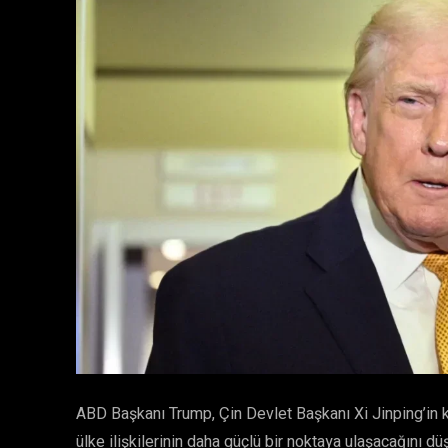
ABD Başkanı Trump, Çin Devlet Başkanı Xi Jinping’in ken
ülke ilişkilerinin daha güçlü bir noktaya ulaşacağını dü