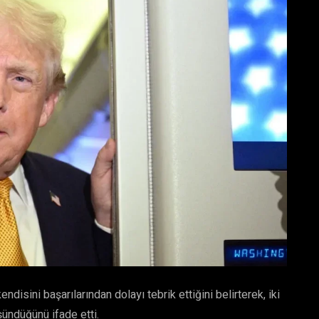
disini başarılarından dolayı tebrik ettiğini belirterek, iki
şündüğünü ifade etti.