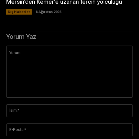
Mersin’den Kemer’e uzanan tercih yolculuğu
Dış Haberler
8 Ağustos 2026
Yorum Yaz
Yorum:
İsi
E-
Pos