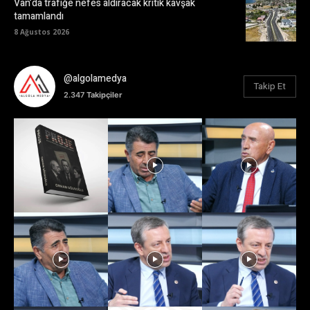
Van’da trafiğe nefes aldıracak kritik kavşak
tamamlandı
8 Ağustos 2026
@algolamedya
Takip Et
2.347
Takipçiler