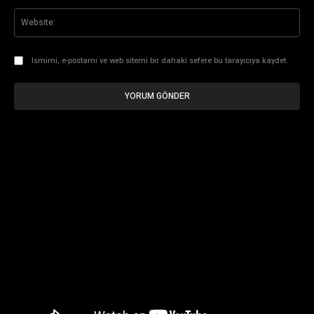
Web
Ismimi, e-postamı ve web sitemi bir dahaki sefere bu tarayıcıya kaydet.