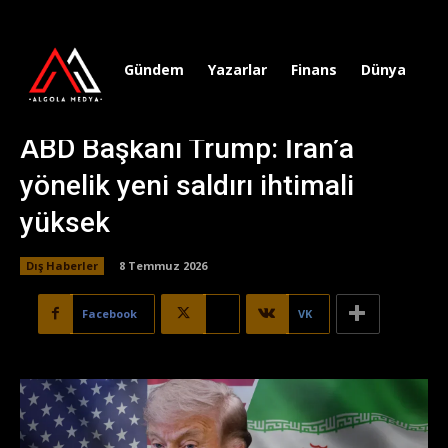
Gündem
Yazarlar
Finans
Dünya
Sp
ABD Başkanı Trump: İran’a
yönelik yeni saldırı ihtimali
yüksek
Dış Haberler
8 Temmuz 2026
Facebook
X
VK