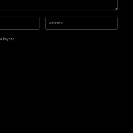
E-
Website
Posta:*
a kaydet.