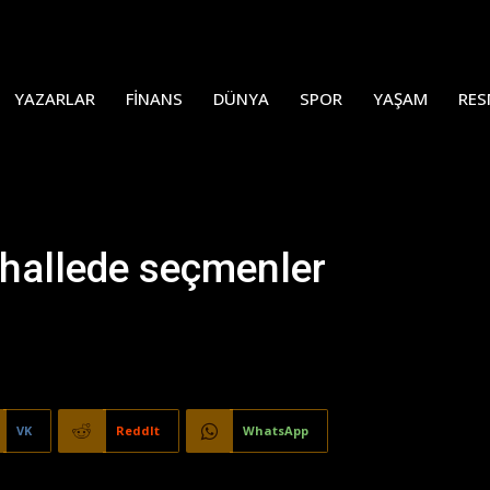
YAZARLAR
FINANS
DÜNYA
SPOR
YAŞAM
RES
ahallede seçmenler
VK
ReddIt
WhatsApp