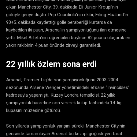
çıkan Manchester City, 39. dakikada Eli Junior Kroupi’nin
golüyle geriye düştü. Pep Guardiola’nın ekibi, Erling Haaland’ın
90+5. dakikada kaydettiği golle beraberliği kurtarsa da
kaybedilen iki puan, Arsenal’in şampiyonluğunu ilan etmesine
yetti. Mikel Arteta’nın öğrencileri böylece 82 puana ulaşarak en
yakın rakibinin 4 puan önünde zirveyi garantiledi.
22 yıllık özlem sona erdi
Arsenal, Premier Lig’de son şampiyonluğunu 2003-2004
sezonunda Arsene Wenger yönetimindeki efsane “Invincibles”
kadrosuyla yaşamıştı. Kuzey Londra temsilcisi, 22 yıllık
şampiyonluk hasretine son vererek kulüp tarihindeki 14. lig
kupasını müzesine götürdü.
Son yıllarda şampiyonluk yarışını sürekli Manchester City’nin
gerisinde tamamlayan Arsenal, bu kez ipi göğüsleyen taraf