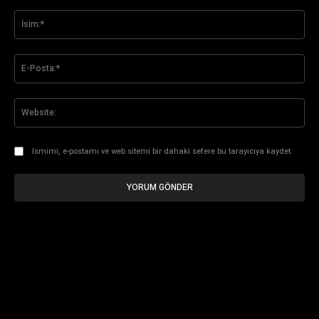
Yorum:
İsi
E-
Pos
Web
Ismimi, e-postamı ve web sitemi bir dahaki sefere bu tarayıcıya kaydet.