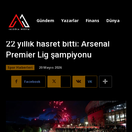
Gündem
Yazarlar
Finans
Dünya
Sp
22 yıllık hasret bitti: Arsenal
Premier Lig şampiyonu
Spor Haberleri
20 Mayıs 2026
Facebook
X
VK