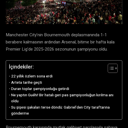
Manchester City’nin Bournemouth deplasmanında 1-1
berabere kalmasının ardından Arsenal, bitime bir hafta kala
Premier Lig’de 2025-2026 sezonunun şampiyonu oldu.
İçindekiler:
22 yıllık özlem sona erdi
Arteta tarihe geçti
Duran toplar şampiyonluğu getirdi
Ne yaptın Guéhi! Bir hatalı geri pas şampiyonluğun kırılma anı
oldu
Su şişesi şakaları terse döndü: Gabriel’den City taraftarına
gönderme
Bournemouth karşısında mutlak galibiyet parolasıyla sahaya