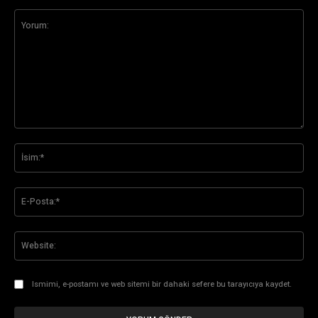
Yorum:
İsi
E-
Pos
Web
Ismimi, e-postamı ve web sitemi bir dahaki sefere bu tarayıcıya kaydet.