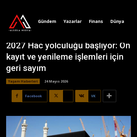
Gündem
Yazarlar
Finans
Dünya
Sp
2027 Hac yolculuğu başlıyor: Ön
kayıt ve yenileme işlemleri için
geri sayım
Yaşam Haberleri
24 Mayıs 2026
Facebook
X
VK