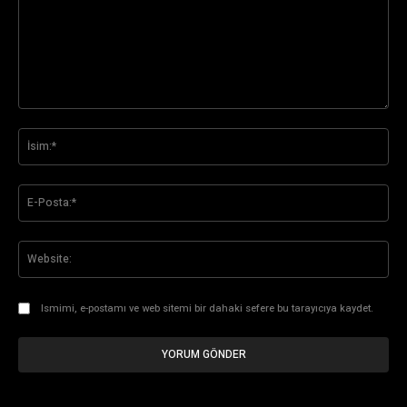
Yorum:
İsi
E-
Pos
Web
Ismimi, e-postamı ve web sitemi bir dahaki sefere bu tarayıcıya kaydet.