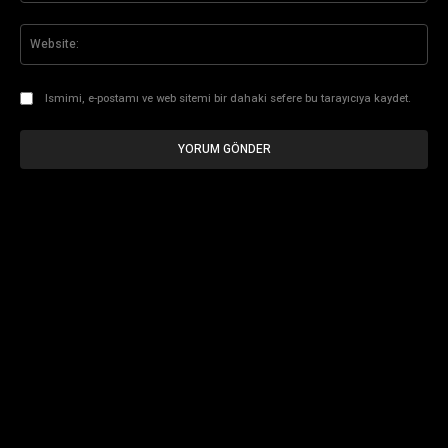
Web
Ismimi, e-postamı ve web sitemi bir dahaki sefere bu tarayıcıya kaydet.