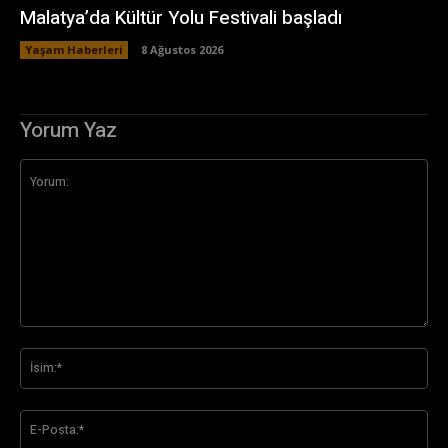
Malatya’da Kültür Yolu Festivali başladı
Yaşam Haberleri
8 Ağustos 2026
Yorum Yaz
Yorum:
İsi
E-
Pos