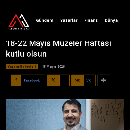
Gündem
Yazarlar
Finans
Dünya
Sp
18-22 Mayıs Müzeler Haftası
kutlu olsun
Yaşam Haberleri
18 Mayıs 2026
Facebook
X
VK