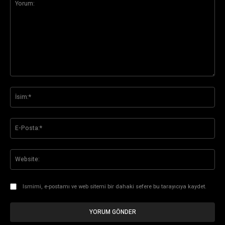
Yorum:
İsi
E-
Pos
Web
Ismimi, e-postamı ve web sitemi bir dahaki sefere bu tarayıcıya kaydet.