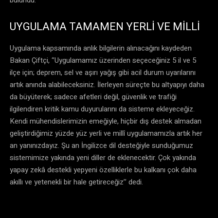
UYGULAMA TAMAMEN YERLİ VE MİLLİ
Uygulama kapsamında anlık bilgilerin alınacağını kaydeden
Bakan Çiftçi, ‘’Uygulamamız üzerinden seçeceğiniz 5 il ve 5
ilçe için; deprem, sel ve aşırı yağış gibi acil durum uyarılarını
artık anında alabileceksiniz. İlerleyen süreçte bu altyapıyı daha
da büyüterek; sadece afetleri değil, güvenlik ve trafiği
ilgilendiren kritik kamu duyurularını da sisteme ekleyeceğiz.
Kendi mühendislerimizin emeğiyle, hiçbir dış destek almadan
geliştirdiğimiz yüzde yüz yerli ve millî uygulamamızla artık her
an yanınızdayız. Şu an İngilizce dil desteğiyle sunduğumuz
sistemimize yakında yeni diller de eklenecektir. Çok yakında
yapay zekâ destekli yepyeni özelliklerle bu kalkanı çok daha
akıllı ve yetenekli bir hale getireceğiz’’ dedi.