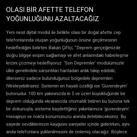
OLASI BİR AFETTE TELEFON
YOĞUNLUĞUNU AZALTACAĞIZ
Yeni nesil dijital modül ile birlikte olası bir doğal afette cep
telefonlarında oluşan yoğunluğunun önüne geçilmesinin
hedeflediğini belirten Bakan Çiftçi, ‘’Deprem gerçeğimizde
doğru bilgiye erişim sağlamayı ve afet anlarındaki haberleşme
krizini çözmeyi hedefliyoruz. ‘Son Depremler’ modülümüzle
ülke genelindeki sarsıntıları haritadan anlık takip edebilir,
dilerseniz sadece bulunduğunuz bölgedeki depremleri
filtreleyebilirsiniz. Sistemin en hayati özelliği ise ‘Güvendeyim’
butonudur. 100 km yakınınızda ki 5 ve üzeri büyüklüğünde bir
deprem olduğunda ekranınızda otomatik beliren bu butona tek
bir dokunuşla; sisteme kaydettiğiniz yakınlarınıza ‘güvendeyim’
mesajınızı ve nokta konumunuzu anında iletebileceksiniz. Bu
sayede sevdiklerinizin kaygısını saniyeler içinde giderirken, aynı
anda telefonlara yüklenilmesini de önlemiş olacağız. Böylece