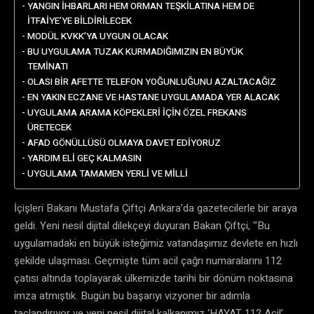
YANGIN İHBARLARI HEM ORMAN TEŞKİLATINA HEM DE
İTFAİYE’YE BİLDİRİLECEK
MODÜL KVKK’YA UYGUN OLACAK
BU UYGULAMA TUZAK KURMADIĞIMIZIN EN BÜYÜK
TEMİNATI
OLASI BİR AFETTE TELEFON YOĞUNLUĞUNU AZALTACAĞIZ
EN YAKIN ECZANE VE HASTANE UYGULAMADA YER ALACAK
UYGULAMA ARAMA KÖPEKLERİ İÇİN ÖZEL FREKANS
ÜRETECEK
AFAD GÖNÜLLÜSÜ OLMAYA DAVET EDİYORUZ
YARDIM ELİ GEÇ KALMASIN
UYGULAMA TAMAMEN YERLİ VE MİLLİ
İçişleri Bakanı Mustafa Çiftçi Ankara’da gazetecilerle bir araya
geldi. Yeni nesil dijital dilekçeyi duyuran Bakan Çiftçi, ‘’Bu
uygulamadaki en büyük isteğimiz vatandaşımız devlete en hızlı
şekilde ulaşması. Geçmişte tüm acil çağrı numaralarını 112
çatısı altında toplayarak ülkemizde tarihi bir dönüm noktasına
imza atmıştık. Bugün bu başarıyı vizyoner bir adımla
taçlandırıyor ve yeni nesil dijital kalkanımız ‘HAYAT 112 Acil’