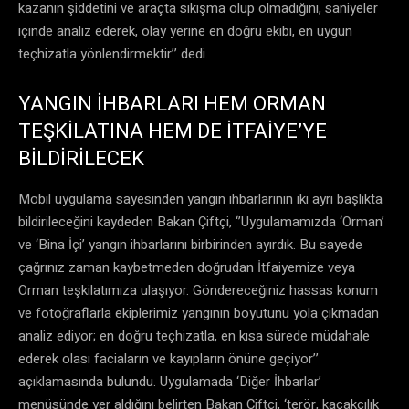
kazanın şiddetini ve araçta sıkışma olup olmadığını, saniyeler
içinde analiz ederek, olay yerine en doğru ekibi, en uygun
teçhizatla yönlendirmektir’’ dedi.
YANGIN İHBARLARI HEM ORMAN
TEŞKİLATINA HEM DE İTFAİYE’YE
BİLDİRİLECEK
Mobil uygulama sayesinden yangın ihbarlarının iki ayrı başlıkta
bildirileceğini kaydeden Bakan Çiftçi, ‘’Uygulamamızda ‘Orman’
ve ‘Bina İçi’ yangın ihbarlarını birbirinden ayırdık. Bu sayede
çağrınız zaman kaybetmeden doğrudan İtfaiyemize veya
Orman teşkilatımıza ulaşıyor. Göndereceğiniz hassas konum
ve fotoğraflarla ekiplerimiz yangının boyutunu yola çıkmadan
analiz ediyor; en doğru teçhizatla, en kısa sürede müdahale
ederek olası faciaların ve kayıpların önüne geçiyor’’
açıklamasında bulundu. Uygulamada ‘Diğer İhbarlar’
menüsünde yer aldığını belirten Bakan Çiftçi, ‘terör, kaçakçılık