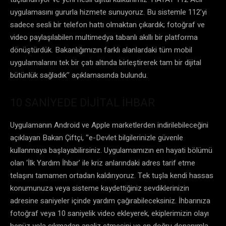
uygulamasını gururla hizmete sunuyoruz. Bu sistemle 112’yi
sadece sesli bir telefon hattı olmaktan çıkardık; fotoğraf ve
video paylaşılabilen multimedya tabanlı akıllı bir platforma
dönüştürdük. Bakanlığımızın farklı alanlardaki tüm mobil
uygulamalarını tek bir çatı altında birleştirerek tam bir dijital
bütünlük sağladık’’ açıklamasında bulundu.
10 SANİYEDE DİJİTAL İHBAR
Uygulamanın Android ve Apple marketlerden indirilebileceğini
açıklayan Bakan Çiftçi, ‘’e-Devlet bilgilerinizle güvenle
kullanmaya başlayabilirsiniz. Uygulamamızın en hayati bölümü
olan ‘İlk Yardım İhbar’ ile kriz anlarındaki adres tarif etme
telaşını tamamen ortadan kaldırıyoruz. Tek tuşla kendi hassas
konumunuza veya sisteme kaydettiğiniz sevdiklerinizin
adresine saniyeler içinde yardım çağırabileceksiniz. İhbarınıza
fotoğraf veya 10 saniyelik video ekleyerek, ekiplerimizin olayı
henüz yola çıkmadan analiz etmesini ve en doğru donanımla